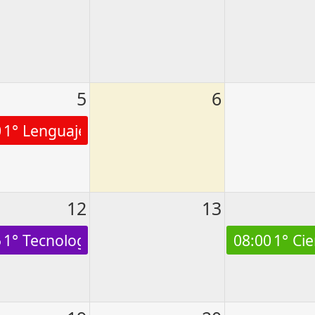
5
6
0
1° Lenguaje
12
13
5
1° Tecnología
08:00
1° Cie