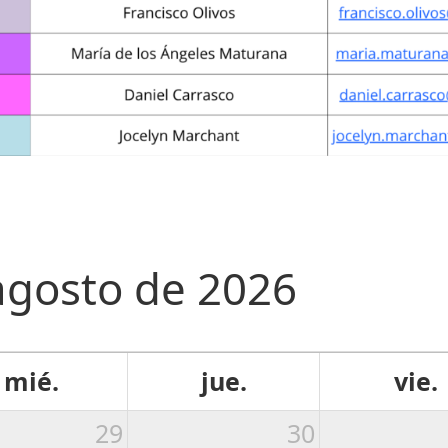
agosto de 2026
mié.
jue.
vie.
29
30