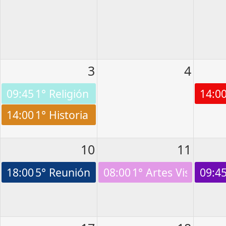
3
4
09:45
1° Religión
14:0
14:00
1° Historia
10
11
18:00
5° Reunión de apoderados
08:00
1° Artes Visuales
09:4