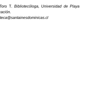
Toro T
. Bibliotecóloga, Universidad de Playa
cias de la Educación.
ioteca@santainesdominicas.cl