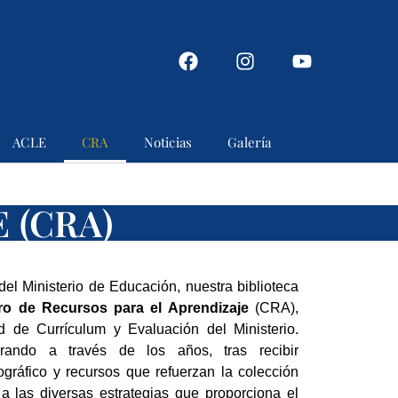
ACLE
CRA
Noticias
Galería
 (CRA)
el Ministerio de Educación, nuestra biblioteca
ro de Recursos para el Aprendizaje
(CRA),
 de Currículum y Evaluación del Ministerio.
ando a través de los años, tras recibir
ográfico y recursos que refuerzan la colección
 las diversas estrategias que proporciona el