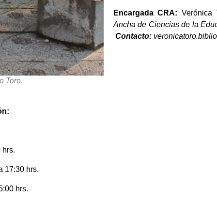
E
ncargada CRA:
Verónica 
Ancha de Cien
Contacto:
veronicatoro.bibl
o Toro.
ón:
s
 hrs.
a 17:30 hrs.
5:00 hrs.