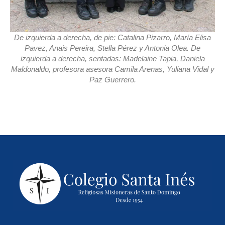
De izquierda a derecha, de pie: Catalina Pizarro, María Elisa
Pavez, Anais Pereira, Stella Pérez y Antonia Olea. De
izquierda a derecha, sentadas: Madelaine Tapia, Daniela
Maldonaldo, profesora asesora Camila Arenas, Yuliana Vidal y
Paz Guerrero.