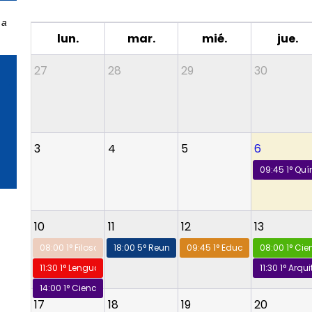
 a
lun.
mar.
mié.
jue.
27
28
29
30
3
4
5
6
09:45
1° Qu
10
11
12
13
08:00
1° Filosofía
18:00
5° Reunión de apoderados
09:45
1° Educación Ciudad
08:00
1° Ci
11:30
1° Lenguaje
11:30
1° Arqu
14:00
1° Ciencias de la Salud
17
18
19
20