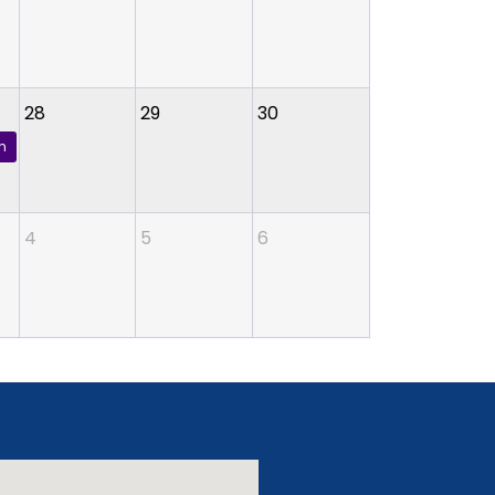
28
29
30
encias de la Salud
4
5
6