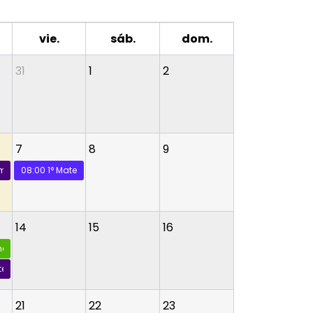
vie.
sáb.
dom.
31
1
2
7
8
9
ímica
08:00
1° Matemáticas
14
15
16
ana
encias para la Ciudadanía
itectura
21
22
23