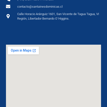
contacto@santainesdominicas.cl
Calle Horacio Aránguiz 1601, San Vicente de Tagua Tagua, VI
Región, Libertador Bernardo O´Higgins.